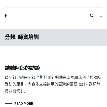
Skip
to
*台灣費登奎斯師資培訓*
提供台灣國際費登奎斯師資培訓課程，讓費登奎斯博士強調的多元學
content
習存在於華人圈。
分類:
師資培訓
請聽阿郎的訪談
聽阿郎專訪是阿郎·奎斯特爾針對他在法國和比利時授課時
受訪的節目，內容能直接適用於臺灣的華語培訓。歡迎聆
聽並能幫 […]
READ MORE